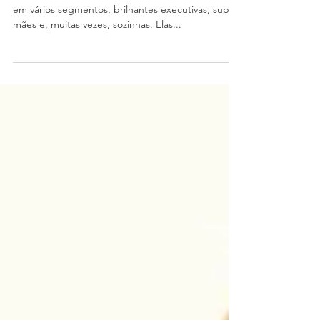
Marnele Heuser
O que querem as mulheres?
Nos dias atuais encontramos mulheres de sucesso
em vários segmentos, brilhantes executivas, super
mães e, muitas vezes, sozinhas. Elas...