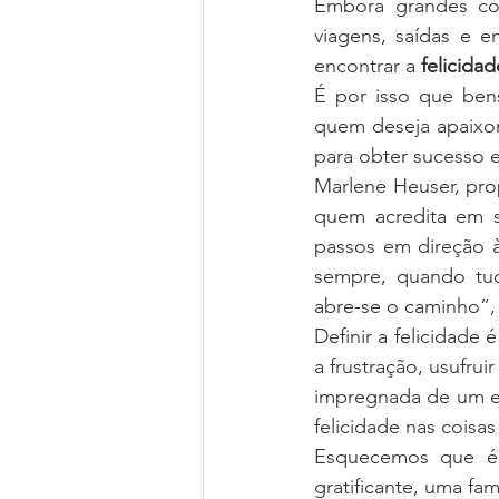
Embora grandes con
viagens, saídas e e
encontrar a 
felicidad
É por isso que bens
quem deseja apaixon
para obter sucesso 
Marlene Heuser, pro
quem acredita em s
passos em direção à
sempre, quando tud
abre-se o caminho”,
Definir a felicidade
a frustração, usufr
impregnada de um es
felicidade nas coisa
Esquecemos que é p
gratificante, uma fam