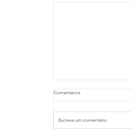
Luta Interior
Comentários
Uma noite, um velho índio
contou ao seu neto sobre a
guerra que acontece dentro das
Escreva um comentário
pessoas. Ele disse: ”A batalha é
entre dois ‘lobos’...