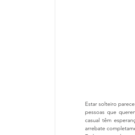
Estar solteiro pare
pessoas que querem 
casual têm esperan
arrebate completamen