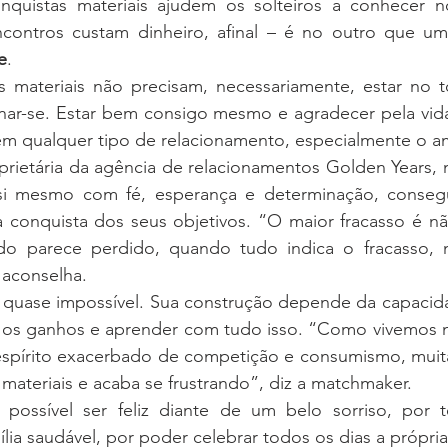
quistas materiais ajudem os solteiros a conhecer n
ncontros custam dinheiro, afinal – é no outro que u
e
.
 materiais não precisam, necessariamente, estar no to
ar-se. Estar bem consigo mesmo e agradecer pela vida
em qualquer tipo de relacionamento, especialmente o 
prietária da agência de relacionamentos Golden Years, 
i mesmo com fé, esperança e determinação, consegu
 conquista dos seus objetivos. “O maior fracasso é não
o parece perdido, quando tudo indica o fracasso, 
 aconselha.
 é quase impossível. Sua construção depende da capacid
uir os ganhos e aprender com tudo isso. “Como vivemos 
pírito exacerbado de competição e consumismo, muita
s materiais e acaba se frustrando”, diz a matchmaker.
ossível ser feliz diante de um belo sorriso, por t
ília saudável, por poder celebrar todos os dias a própria