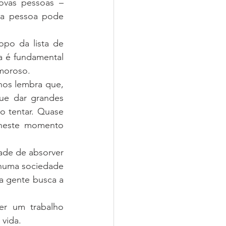
ovas pessoas – 
ma pessoa pode 
po da lista de 
 é fundamental 
amoroso.
nos lembra que, 
e dar grandes 
 tentar. Quase 
neste momento 
ade de absorver 
numa sociedade 
 gente busca a 
er um trabalho 
 vida.