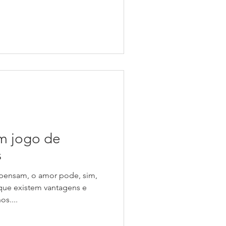
m jogo de
s
 pensam, o amor pode, sim,
que existem vantagens e
s....