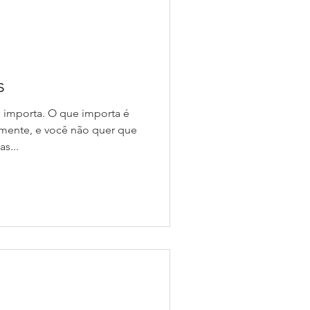
s
importa. O que importa é
almente, e você não quer que
s...