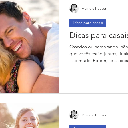
Marnele Heuser
Dicas para casais
Dicas para casai
Casados ou namorando, não 
que vocês estão juntos, fin
isso mude. Porém, se as coisa
Marnele Heuser