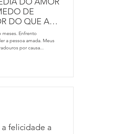
ÉDIA DO AMOR
MEDO DE
OR DO QUE A
GANHAR
 meses. Enfrento
der a pessoa amada. Meus
adouros por causa...
a felicidade a