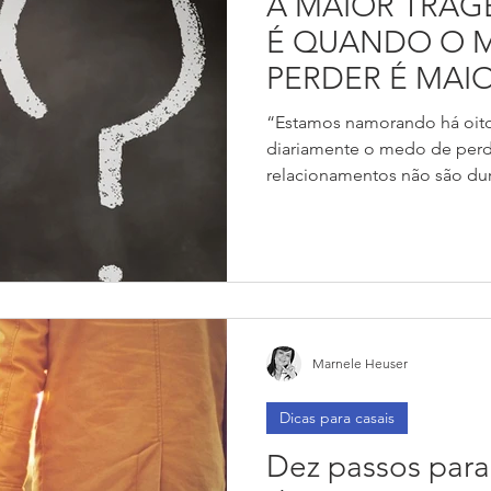
A MAIOR TRAG
É QUANDO O 
PERDER É MAI
VONTADE DE 
“Estamos namorando há oito
diariamente o medo de per
relacionamentos não são dur
Marnele Heuser
Dicas para casais
Dez passos para 