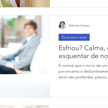
Marnele Heuser
Dicas para casais
Esfriou? Calma, 
esquentar de n
É normal que o início de um
por encanto e deslumbramen
amor são proferidas, planos..