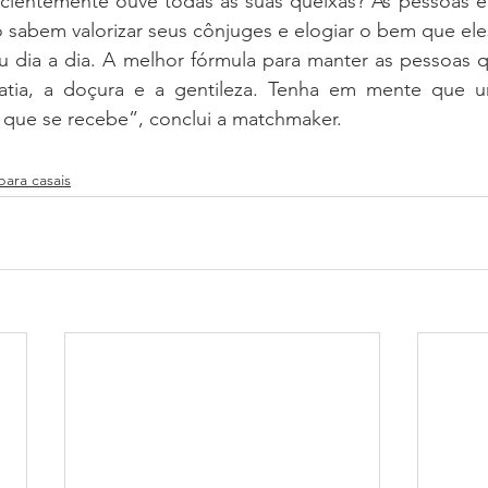
cientemente ouve todas as suas queixas? As pessoas ed
o sabem valorizar seus cônjuges e elogiar o bem que ele
u dia a dia. A melhor fórmula para manter as pessoas q
patia, a doçura e a gentileza. Tenha em mente que 
 que se recebe”, conclui a matchmaker.
para casais