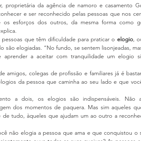
, proprietária da agência de namoro e casamento Gol
conhecer e ser reconhecido pelas pessoas que nos ce
 e os esforços dos outros, da mesma forma como go
xplica.
pessoas que têm dificuldade para praticar o 
elogio
, o
o são elogiadas. “No fundo, se sentem lisonjeadas, ma
 aprender a aceitar com tranquilidade um elogio si
e amigos, colegas de profissão e familiares já é bastan
elogios da pessoa que caminha ao seu lado e que você
nto a dois, os elogios são indispensáveis. Não a
rgem dos momentos de paquera. Mas sim aqueles que 
 de tudo, àqueles que ajudam um ao outro a reconhece
cê não elogia a pessoa que ama e que conquistou o s