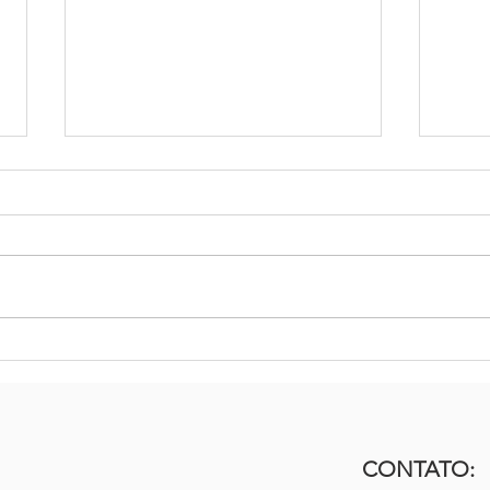
Viver é um desafio constante!
As s
toma
CONTATO: