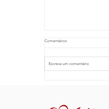
Luta Interior
Comentários
Uma noite, um velho índio
contou ao seu neto sobre a
guerra que acontece dentro das
Escreva um comentário
pessoas. Ele disse: ”A batalha é
entre dois ‘lobos’...