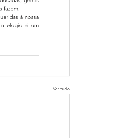
ucadas, gentis 
s fazem.
ueridas à nossa 
um elogio é um 
Ver tudo