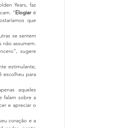
den Years, faz 
rcam. “
Elogiar
 é 
staríamos que 
utras se sentem 
s não assumem. 
ncero”, sugere 
te estimulante, 
 escolheu para 
penas aqueles 
falam sobre a 
r e apreciar o 
eu coração e a 