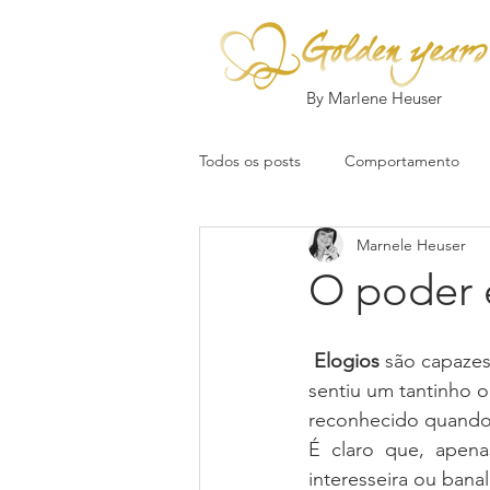
By Marlene Heuser
Todos os posts
Comportamento
Marnele Heuser
O poder 
Elogios
 são capaze
sentiu um tantinho o
reconhecido quando 
É claro que, apena
interesseira ou bana