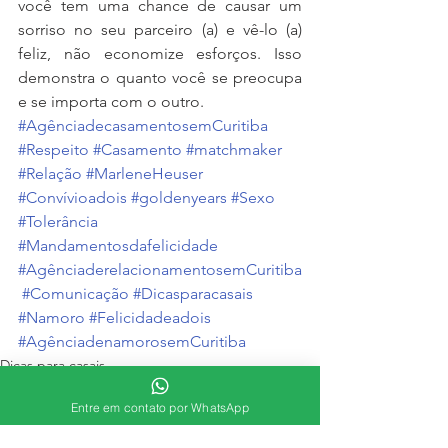
você tem uma chance de causar um 
sorriso no seu parceiro (a) e vê-lo (a) 
feliz, não economize esforços. Isso 
demonstra o quanto você se preocupa 
e se importa com o outro.
#AgênciadecasamentosemCuritiba
#Respeito
#Casamento
#matchmaker
#Relação
#MarleneHeuser
#Convívioadois
#goldenyears
#Sexo
#Tolerância
#Mandamentosdafelicidade
#AgênciaderelacionamentosemCuritiba
#Comunicação
#Dicasparacasais
#Namoro
#Felicidadeadois
#AgênciadenamorosemCuritiba
Dicas para casais
Entre em contato por WhatsApp