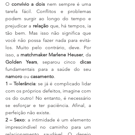
O 
convívio a dois
 nem sempre é uma 
tarefa fácil. Conflitos e problemas 
podem surgir ao longo do tempo e 
prejudicar a 
relação
 que, há tempos, ia 
tão bem. Mas isso não significa que 
você não possa fazer nada para evitá-
los. Muito pelo contrário, deve. Por 
isso, a 
matchmaker Marlene Heuser
, da 
Golden Years
, separou cinco 
dicas
fundamentais para a saúde do seu 
namoro
 ou 
casamento
.
1 – Tolerância
: se já é complicado lidar 
com os próprios defeitos, imagine com 
os do outro! No entanto, é necessário 
se esforçar e ter paciência. Afinal, a 
perfeição não existe.
2 – Sexo
: a intimidade é um elemento 
imprescindível no caminho para um 
relacionamento saudável. O desejo 