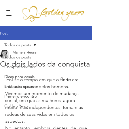
Post
Todos os posts
Marnele Heuser
Todos os posts
Os dois lados da conquista
Comportamento
Dicas para casais
 Foi-se o tempo em que o 
flerte
 era 
Em busca do amor
iniciado apenas pelos homens. 
Vivemos um momento de mudança 
Primeiro encontro
social, em que as mulheres, agora 
Golden Years
muito mais independentes, tomam as 
rédeas de suas vidas em todos os 
aspectos.
No entanto, embora cientes de que 