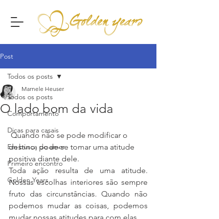
Post
Todos os posts
Marnele Heuser
Todos os posts
O lado bom da vida
Comportamento
Dicas para casais
 Quando não se pode modificar o 
Em busca do amor
destino, pode-se tomar uma atitude 
positiva diante dele.
Primeiro encontro
Toda ação resulta de uma atitude. 
Golden Years
Nossas escolhas interiores são sempre 
fruto das circunstâncias. Quando não 
podemos mudar as coisas, podemos 
mudar nossas atitudes para com elas.