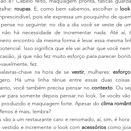
ão é? Cabelo feito, maquiagem pronta, táticas guarda
alhe: 
roupas
. E, como bem sabemos, escolher o 
look
imprescindível, pois ele expressa um pouquinho de quem
 pense no seguinte: no dia a dia você se veste de u
 não há necessidade de incrementar nada. Até aí, 
eiro encontro da mesma forma é levar essa mesma linha
otencial. Isso significa que ele vai achar que você nem 
sião, já que não fez muito esforço para parecer bonita
ovavelmente, fez.
alavras-chave na hora de se 
vestir
, mulheres: 
esforço
ero. Há uma linha tênue entre essas duas coisas
 tanto, você também precisa pensar no 
contexto
. Ou sej
evar para somente depois pensar no look. Se vocês vão 
 produzido e maquiagem forte. Apesar do 
clima românt
Menos é mais, lembra?
 vão a um restaurante caro e renomado, aí, sim, é hora 
o vestido e incremente o look com 
acessórios
 como joia