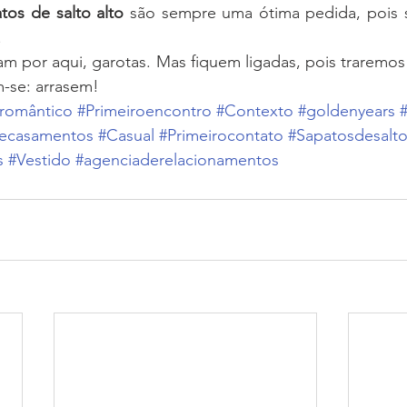
tos de salto alto
 são sempre uma ótima pedida, pois s
.
am por aqui, garotas. Mas fiquem ligadas, pois traremos
-se: arrasem!
romântico
#Primeiroencontro
#Contexto
#goldenyears
ecasamentos
#Casual
#Primeirocontato
#Sapatosdesalto
s
#Vestido
#agenciaderelacionamentos