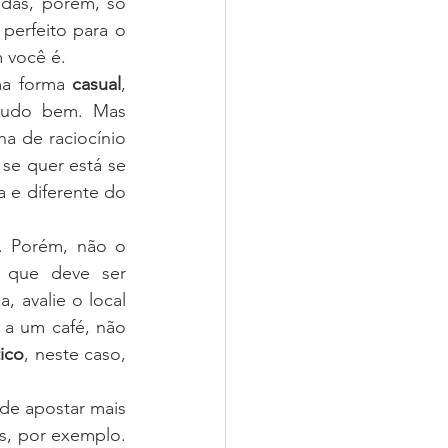
das, porém, só 
 perfeito para o 
 você é.
ma forma 
casual
, 
tudo bem. Mas 
 de raciocínio 
se quer está se 
 e diferente do 
. Porém, não o 
 que deve ser 
a, avalie o local 
a um café, não 
ico
, neste caso, 
de apostar mais 
s, por exemplo. 