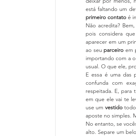
deixar por menos, n
está faltando um det
primeiro contato
 é 
Não acredita? Bem,
pois considera que
aparecer em um prim
ao seu 
parceiro
 em p
importando com a oca
usual. O que ele, pr
E essa é uma das p
confunda com exag
respeitada. E, para
em que ele vai te l
use um 
vestido
 todo
aposte no simples. 
No entanto, se vocês
alto. Separe um bel