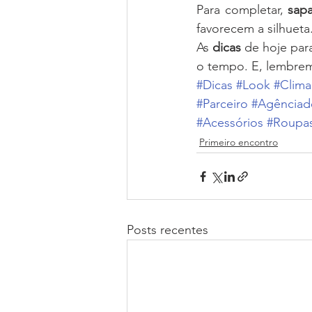
Para completar, 
sapa
favorecem a silhueta
As 
dicas
 de hoje par
o tempo. E, lembrem
#Dicas
#Look
#Clima
#Parceiro
#Agênciad
#Acessórios
#Roupa
Primeiro encontro
Posts recentes