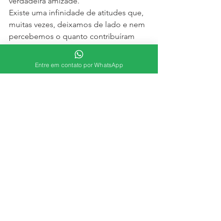
verdadeira amizade.
Existe uma infinidade de atitudes que, 
muitas vezes, deixamos de lado e nem 
percebemos o quanto contribuíram 
para minar nossa felicidade. Quantas 
vezes a vida impôs situações e 
Entre em contato por WhatsApp
acabamos, mesmo sem querer, 
magoando quem mais amamos. Por 
isso, nesse Dia do Amigo, dê vários 
abraços nos seus companheiros de 
vida e diga a eles o quão importantes 
são na sua vida.
Veja também: Você sabe fazer e 
receber críticas?
Comportamento