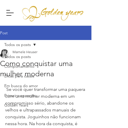
Post
Todos os posts
Marnele Heuser
Todos os posts
Como conquistar uma
Comportamento
mulher moderna
Dicas para casais
Em busca do amor
 Se você quer transformar uma paquera 
Primeiro encontro
com uma mulher moderna em um 
compromisso sério, abandone os 
Golden Years
velhos e ultrapassados manuais de 
conquista. Joguinhos não funcionam 
nessa hora. Na hora da conquista, é 