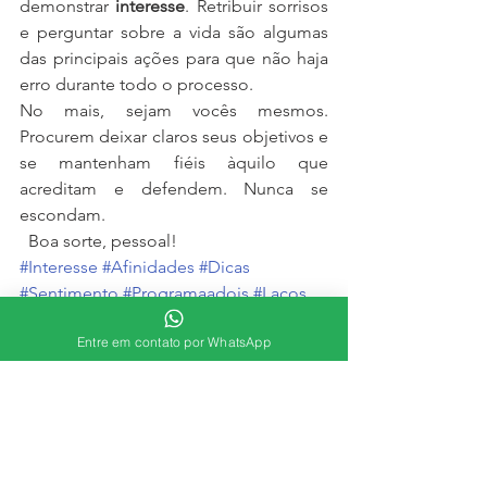
demonstrar 
interesse
. Retribuir sorrisos 
e perguntar sobre a vida são algumas 
das principais ações para que não haja 
erro durante todo o processo.
No mais, sejam vocês mesmos. 
Procurem deixar claros seus objetivos e 
se mantenham fiéis àquilo que 
acreditam e defendem. Nunca se 
escondam.
  Boa sorte, pessoal!
#Interesse
#Afinidades
#Dicas
#Sentimento
#Programaadois
#Laços
#Primeiroencontro
#goldenyears
Entre em contato por WhatsApp
#Segundoencontro
#Casual
#Primeirocontato
#Intimidade
#Cavalheirismo
#Expectativas
#agenciaderelacionamentos
Primeiro encontro