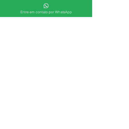
#Primeiroencontro
Dicas para casais
Entre em contato por WhatsApp
Ver tudo
Posts recentes