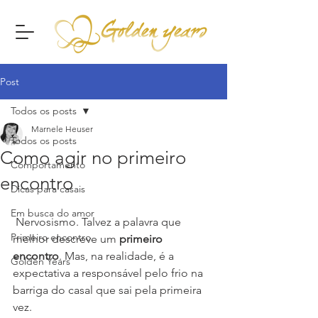
Post
Todos os posts
Marnele Heuser
Todos os posts
Como agir no primeiro
Comportamento
encontro
Dicas para casais
Em busca do amor
 Nervosismo. Talvez a palavra que 
Primeiro encontro
melhor descreve um 
primeiro 
encontro
. Mas, na realidade, é a 
Golden Years
expectativa a responsável pelo frio na 
barriga do casal que sai pela primeira 
vez.