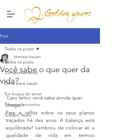
Post
Todos os posts
Marnele Heuser
Todos os posts
Você sabe o que quer da
Comportamento
vida?
Dicas para casais
Em busca do amor
 Caro leitor, você sabe aonde quer 
Primeiro encontro
chegar?
Pare e reflita sobre os seus planos 
Golden Years
traçados há dez anos. A balança está 
equilibrada? Lembrou de colocar ali a 
qualidade de vida em termos 