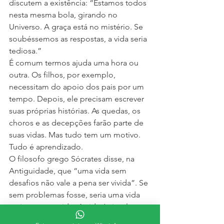
discutem a existência: “Estamos todos 
nesta mesma bola, girando no 
Universo. A graça está no mistério. Se 
soubéssemos as respostas, a vida seria 
tediosa.”
É comum termos ajuda uma hora ou 
outra. Os filhos, por exemplo, 
necessitam do apoio dos pais por um 
tempo. Depois, ele precisam escrever 
suas próprias histórias. As quedas, os 
choros e as decepções farão parte de 
suas vidas. Mas tudo tem um motivo. 
Tudo é aprendizado.
O filosofo grego Sócrates disse, na 
Antiguidade, que “uma vida sem 
desafios não vale a pena ser vivida”. Se 
sem problemas fosse, seria uma vida 
vazia, sem sentido. A vida é simples, o 
ser humano é que gosta de complicar 