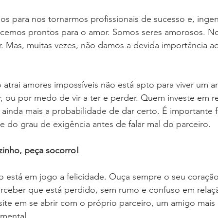
os para nos tornarmos profissionais de sucesso e, inge
cemos prontos para o amor. Somos seres amorosos. No
r. Mas, muitas vezes, não damos a devida importância a
trai amores impossíveis não está apto para viver um am
, ou por medo de vir a ter e perder. Quem investe em r
ainda mais a probabilidade de dar certo. É importante f
 e do grau de exigência antes de falar mal do parceiro.
zinho, peça socorro!
o está em jogo a felicidade. Ouça sempre o seu coração
erceber que está perdido, sem rumo e confuso em relaç
site em se abrir com o próprio parceiro, um amigo mai
imental.