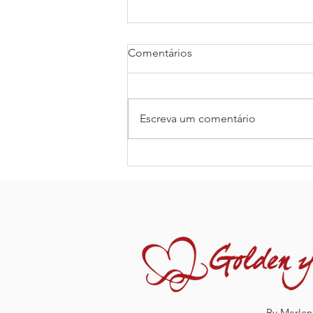
Luta Interior
Comentários
Uma noite, um velho índio
contou ao seu neto sobre a
guerra que acontece dentro das
Escreva um comentário
pessoas. Ele disse: ”A batalha é
entre dois ‘lobos’...
By Marlen