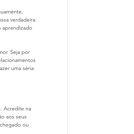
nuamente, 
ssa verdadeira 
o aprendizado 
or. Seja por 
elacionamentos 
azer uma séria 
. Acredite na 
ão aos seus 
s chegado ou 