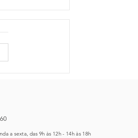
uas decisões são
das por conta própria?
460
da a sexta, das 9h às 12h - 14h às 18h