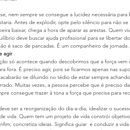
e, nem sempre se consegue a lucidez necessária para b
taria. Antes de explodir, opte pelo silêncio para não se
ira baixar, chega a hora de aparar as arestas. Quem vi
líbrio deve buscar ajuda profissional para se libertar do
 não é saco de pancadas. É um companheiro de jornad
 agir
ção só acontece quando descobrimos que a força vem 
ara fora. É preciso agir, pois se ficarmos apenas nas sup
acabarão se diluindo no tédio de estar sempre achand
rrado. Muitas vezes, a pessoa percebe que é preciso dar
pre consegue trazer à tona a força que precisa para re
eve ser a reorganização do dia-a-dia, idealizar o sucess
 de vida. Quem tem um projeto de vida constrói objetivo
nfim, concretiza ideias. Significa guiar  e conduzir a vida