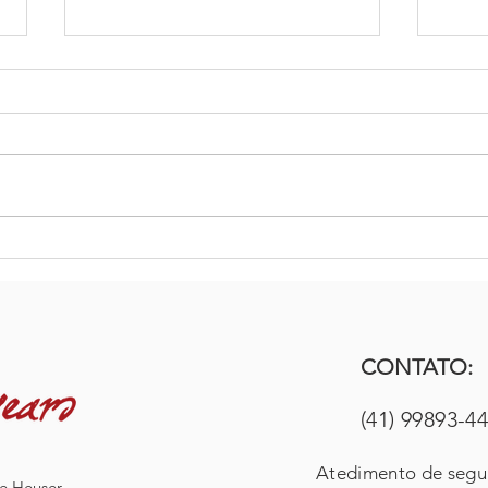
Viver é um desafio constante!
As s
toma
CONTATO:
(41) 99893-4
Atedimento de segun
e Heuser