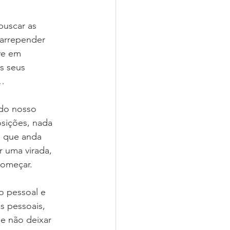
uscar as 
 arrepender 
ve em 
s seus 
a…
do nosso 
osições, nada 
o que anda 
 uma virada, 
começar.
o pessoal e 
s pessoais, 
 e não deixar 