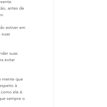
sente. 
ão, antes de 
o.
do estiver em 
 suas 
nder suas 
a evitar 
m mente que 
espeito à 
 como ele é. 
ique sempre o 