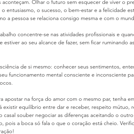
 aconteçam. Olhar o futuro sem esquecer de viver o pre
 entusiasmo, o sucesso, o bem-estar e a felicidade est
omo a pessoa se relaciona consigo mesma e com o mund
abalho concentre-se nas atividades profissionais e quan
 estiver ao seu alcance de fazer, sem ficar ruminando as
nsciência de si mesmo: conhecer seus sentimentos, ente
seu funcionamento mental consciente e inconsciente par
vocos.
ra apostar na força do amor com o mesmo par, tenha e
 existir equilíbrio entre dar e receber, respeito mútuo, r
 o casal souber negociar as diferenças aceitando o outro
o, pois a boca só fala o que o coração está cheio. Verif
ração!