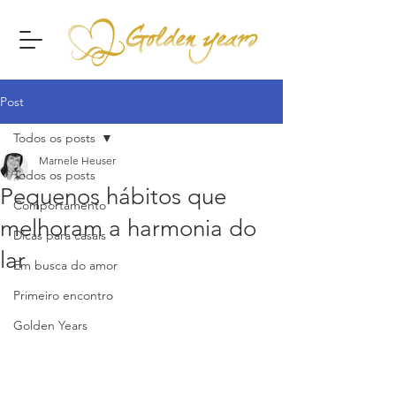
Post
Todos os posts
Marnele Heuser
Todos os posts
Pequenos hábitos que
Comportamento
melhoram a harmonia do
Dicas para casais
lar
Em busca do amor
Primeiro encontro
Golden Years