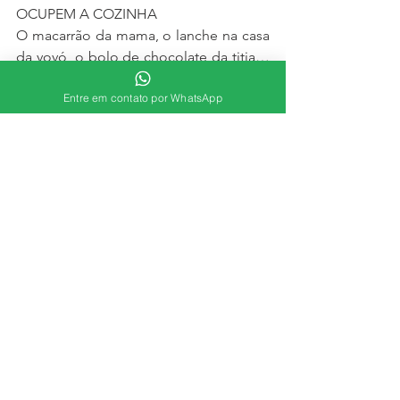
OCUPEM A COZINHA
O macarrão da mama, o lanche na casa 
da vovó, o bolo de chocolate da titia… 
Reuniões familiares em volta da mesa 
Entre em contato por WhatsApp
são oportunidades de partilhar a vida, 
colocar o papo em dia e passar boas 
horas com quem amamos. E o melhor: 
as refeições em conjunto reforçam o 
sentimento de união.
BRINQUEM
Família unida permanece unida! 
Divertir-se na companhia de quem a 
gente gosta é muito mais prazeroso. 
Jogos de tabuleiro, cartas, mímica, 
karaokê… Tudo pode render bons 
momentos em família.
SEJA EXEMPLO
Um belo discurso sobre solidariedade 
ou valores morais morre na praia se, na 