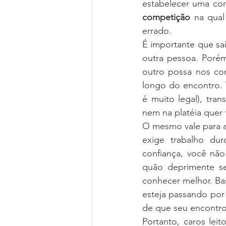
competição
 na qua
errado.
É importante que sai
outra pessoa. Porém
outro possa nos co
longo do encontro. 
é muito legal), tr
nem na platéia quer f
O mesmo vale para a
exige trabalho dur
confiança, você nã
quão deprimente ser
conhecer melhor. Bas
esteja passando por 
de que seu encontro
Portanto, caros leit