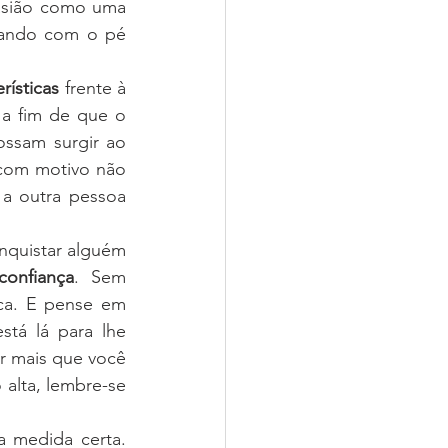
estabelecer uma conexão com o possível par. Portanto, se você levar a ocasião como uma 
ando com o pé 
rísticas
 frente à 
a fim de que o 
ssam surgir ao 
com motivo não 
a outra pessoa 
quistar alguém 
confiança
. Sem 
ca. E pense em 
tá lá para lhe 
r mais que você 
 alta, lembre-se 
a medida certa. 