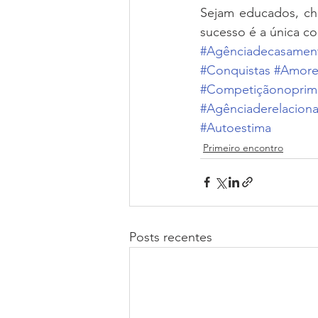
Sejam educados, cha
sucesso é a única co
#Agênciadecasamen
#Conquistas
#Amore
#Competiçãonoprim
#Agênciaderelacion
#Autoestima
Primeiro encontro
Posts recentes