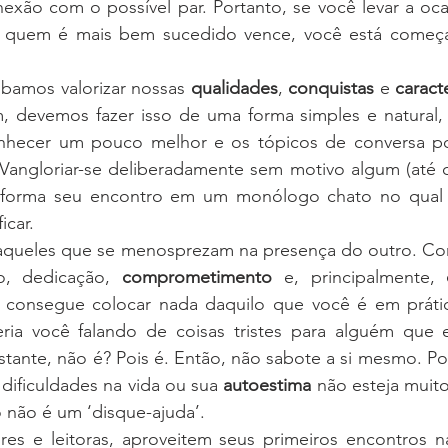
l quem é mais bem sucedido vence, você está começ
bamos valorizar nossas 
qualidades
, 
conquistas
 e 
caracte
, devemos fazer isso de uma forma simples e natural, 
nhecer um pouco melhor e os tópicos de conversa po
Vangloriar-se deliberadamente sem motivo algum (até 
ansforma seu encontro em um monólogo chato no qual 
icar.
queles que se menosprezam na presença do outro. Con
o, dedicação, 
comprometimento
 e, principalmente, 
o consegue colocar nada daquilo que você é em práti
ia você falando de coisas tristes para alguém que es
tante, não é? Pois é. Então, não sabote a si mesmo. Po
dificuldades na vida ou sua 
autoestima
 não esteja muito
 não é um ‘disque-ajuda’.
ores e leitoras, aproveitem seus primeiros encontros n