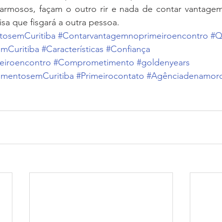
rmosos, façam o outro rir e nada de contar vantagem
isa que fisgará a outra pessoa.
tosemCuritiba
#Contarvantagemnoprimeiroencontro
#Q
mCuritiba
#Características
#Confiança
eiroencontro
#Comprometimento
#goldenyears
amentosemCuritiba
#Primeirocontato
#Agênciadenamoro