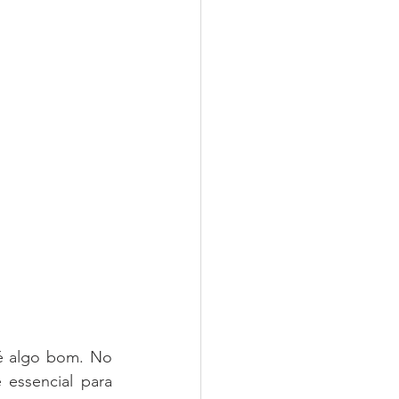
 ou se menosprezar em frente a qualquer pessoa nunca é algo bom. No 
 essencial para 