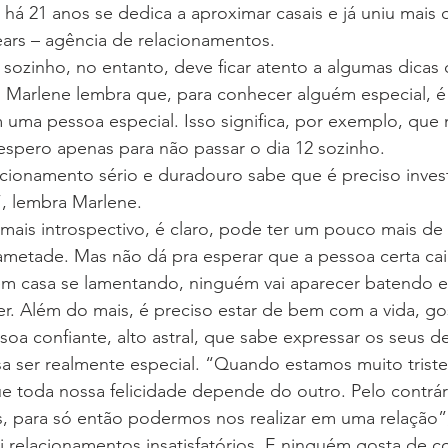
há 21 anos se dedica a aproximar casais e já uniu mais 
ears – agência de relacionamentos.
sozinho, no entanto, deve ficar atento a algumas dicas d
 Marlene lembra que, para conhecer alguém especial, é 
uma pessoa especial. Isso significa, por exemplo, que n
espero apenas para não passar o dia 12 sozinho.
ionamento sério e duradouro sabe que é preciso invest
”, lembra Marlene.
ais introspectivo, é claro, pode ter um pouco mais de 
ametade. Mas não dá pra esperar que a pessoa certa cai
 em casa se lamentando, ninguém vai aparecer batendo e
. Além do mais, é preciso estar de bem com a vida, gos
a confiante, alto astral, que sabe expressar os seus de
 ser realmente especial. “Quando estamos muito tristes
e toda nossa felicidade depende do outro. Pelo contrári
s, para só então podermos nos realizar em uma relação”,
i relacionamentos insatisfatórios. E ninguém gosta de c