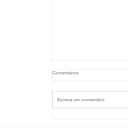
Comentários
Escreva um comentário
A vingança não leva a nada