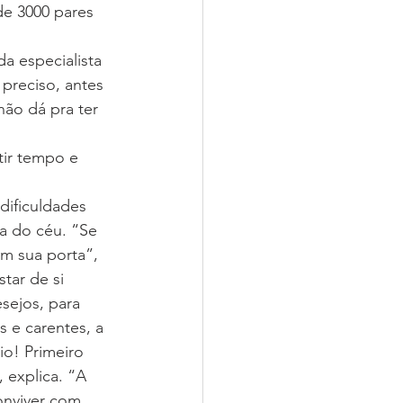
de 3000 pares 
a especialista 
preciso, antes 
ão dá pra ter 
ir tempo e 
dificuldades 
a do céu. “Se 
m sua porta”, 
tar de si 
sejos, para 
 e carentes, a 
o! Primeiro 
 explica. “A 
onviver com 