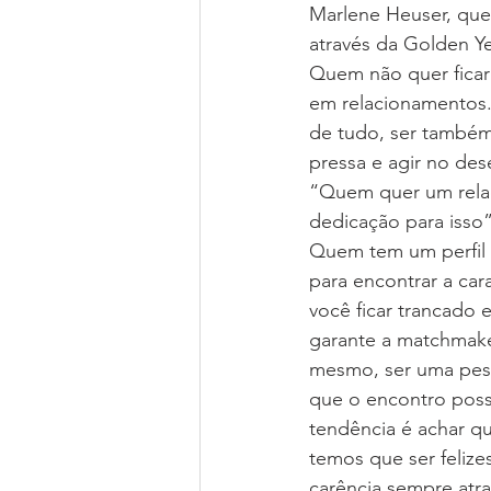
Marlene Heuser, que 
através da Golden Y
Quem não quer ficar 
em relacionamentos.
de tudo, ser também 
pressa e agir no des
“Quem quer um relac
dedicação para isso
Quem tem um perfil m
para encontrar a car
você ficar trancado
garante a matchmaker
mesmo, ser uma pesso
que o encontro possa
tendência é achar qu
temos que ser felize
carência sempre atra