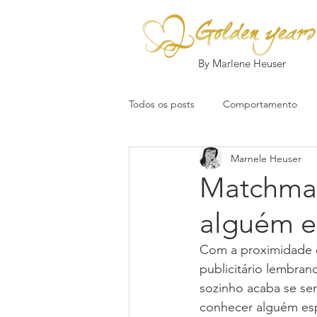
By Marlene Heuser
Todos os posts
Comportamento
Marnele Heuser
Matchmak
alguém e
Com a proximidade d
publicitário lembra
sozinho acaba se se
conhecer alguém esp