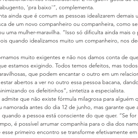
rabugento, ‘pra baixo'”, complementa.
ta ainda que é comum as pessoas idealizarem demais 
sca de um novo companheiro ou companheira, como se
u uma mulher-maravilha. “Isso só dificulta ainda mais o
 pois quando idealizamos muito um companheiro, nos d
tornamos muito exigentes e não nos damos conta de qu
que estamos exigindo. Todos temos defeitos, mas todo
ravilhosas, que podem encantar o outro em um relaci
estar abertos a ver no outro essa pessoa bacana, dando
nimizando os defeitinhos”, sintetiza a especialista.
admite que não existe fórmula milagrosa para alguém 
 namorada antes do dia 12 de junho, mas garante que a 
 quando a pessoa está consciente do que quer. “Se for 
empo, é possível arrumar companhia para o dia dos nam
e esse primeiro encontro se transforme efetivamente em