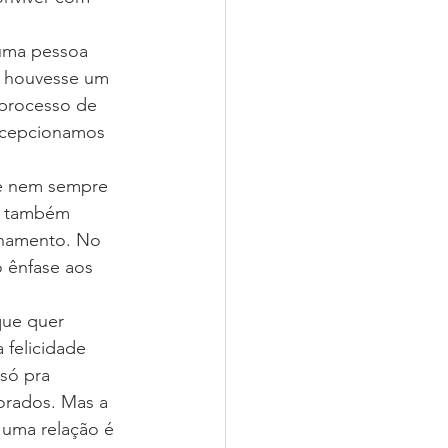
uma pessoa 
 houvesse um 
 processo de 
ecepcionamos 
e nem sempre 
s também 
onamento. No 
 ênfase aos 
que quer 
felicidade 
só pra 
orados. Mas a 
 uma relação é 