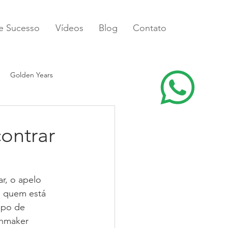
de Sucesso
Vídeos
Blog
Contato
Golden Years
ontrar
r, o apelo 
 quem está 
mpo de 
chmaker 