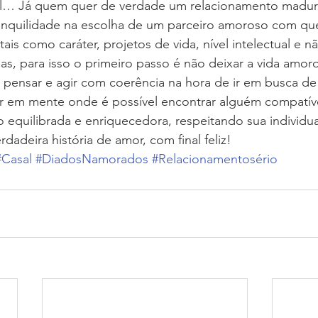
cil… Já quem quer de verdade um relacionamento madu
anquilidade na escolha de um parceiro amoroso com qu
ais como caráter, projetos de vida, nível intelectual e 
, para isso o primeiro passo é não deixar a vida amor
pensar e agir com coerência na hora de ir em busca d
er em mente onde é possível encontrar alguém compatíve
o equilibrada e enriquecedora, respeitando sua individua
dadeira história de amor, com final feliz!
#Casal
#DiadosNamorados
#Relacionamentosério