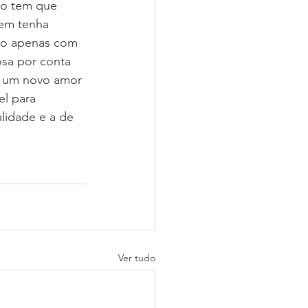
ro tem que 
em tenha 
não apenas com 
osa por conta 
e um novo amor 
l para 
lidade e a de 
Ver tudo