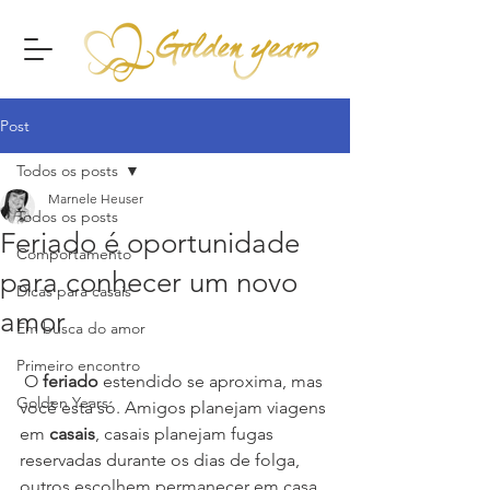
Post
Todos os posts
Marnele Heuser
Todos os posts
Feriado é oportunidade
Comportamento
para conhecer um novo
Dicas para casais
amor
Em busca do amor
Primeiro encontro
 O 
feriado
 estendido se aproxima, mas 
Golden Years
você está só. Amigos planejam viagens 
em 
casais
, casais planejam fugas 
reservadas durante os dias de folga, 
outros escolhem permanecer em casa, 