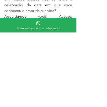
celebração da data em que você 
conheceu o amor da sua vida?
Aguardamos você! Acesse: 
http://goldenyears.com.br/contato/
#amor
#feriado
Entre em contato por WhatsApp
Em busca do amor
Ver tudo
Posts recentes