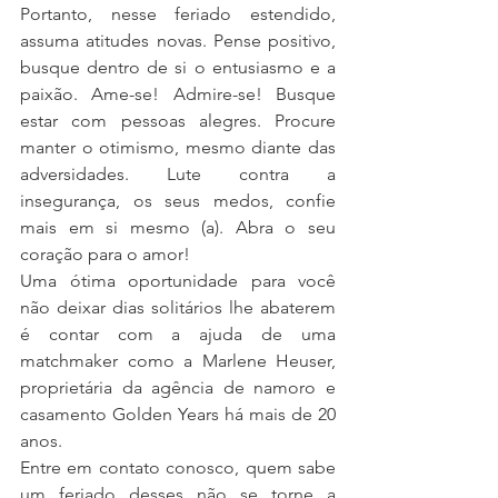
Portanto, nesse feriado estendido, 
assuma atitudes novas. Pense positivo, 
busque dentro de si o entusiasmo e a 
paixão. Ame-se! Admire-se! Busque 
estar com pessoas alegres. Procure 
manter o otimismo, mesmo diante das 
adversidades. Lute contra a 
insegurança, os seus medos, confie 
mais em si mesmo (a). Abra o seu 
coração para o amor!
Uma ótima oportunidade para você 
não deixar dias solitários lhe abaterem 
é contar com a ajuda de uma 
matchmaker como a Marlene Heuser, 
proprietária da agência de namoro e 
casamento Golden Years há mais de 20 
anos.
Entre em contato conosco, quem sabe 
um feriado desses não se torne a 