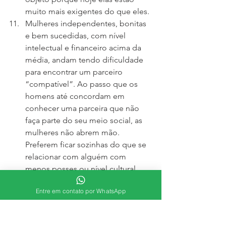
muito mais exigentes do que eles.
Mulheres independentes, bonitas 
e bem sucedidas, com nível 
intelectual e financeiro acima da 
média, andam tendo dificuldade 
para encontrar um parceiro 
“compatível”. Ao passo que os 
homens até concordam em 
conhecer uma parceira que não 
faça parte do seu meio social, as 
mulheres não abrem mão. 
Preferem ficar sozinhas do que se 
relacionar com alguém com 
menos posses ou nível cultural 
inferior.
Entre em contato por WhatsApp
Compreensão um do outro: as 
mulheres costumam dizer que os 
homens são egoístas, insensíveis e 