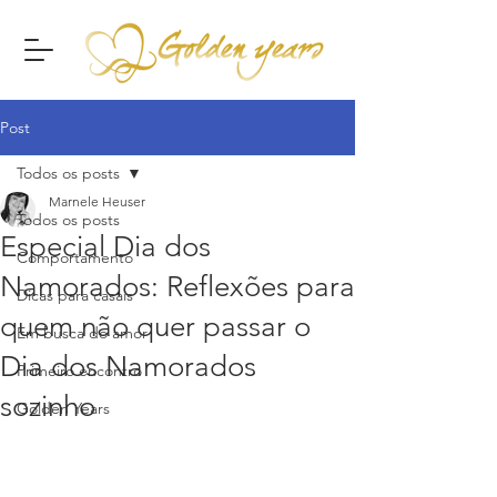
Post
Todos os posts
Marnele Heuser
Todos os posts
Especial Dia dos
Comportamento
Namorados: Reflexões para
Dicas para casais
quem não quer passar o
Em busca do amor
Dia dos Namorados
Primeiro encontro
sozinho
Golden Years