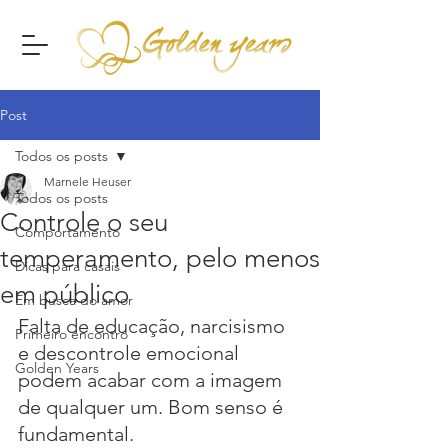
Post
Todos os posts
Marnele Heuser
Todos os posts
Controle o seu
Comportamento
temperamento, pelo menos
Dicas para casais
em público
Em busca do amor
Falta de educação, narcisismo 
Primeiro encontro
e descontrole emocional 
Golden Years
podem acabar com a imagem 
de qualquer um. Bom senso é 
fundamental.