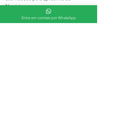
Narcisismo.
Procurando um novo amor?
Entre em contato por WhatsApp
Fuja de pessoas excessivamente 
narcisistas. Você nunca será 
suficientemente bom e interessante 
para ela!
#agênciadecasamento
#agenciadenamoro
#agenciaderelacionamento
#bomsenso
Comportamento
Ver tudo
Posts recentes