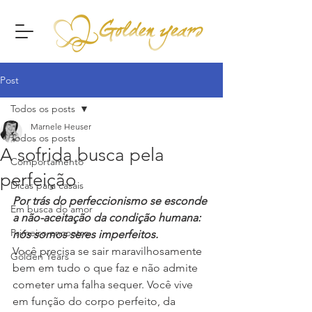
Post
Todos os posts
Marnele Heuser
Todos os posts
A sofrida busca pela
Comportamento
perfeição
Dicas para casais
Por trás do perfeccionismo se esconde 
Em busca do amor
a não-aceitação da condição humana: 
Primeiro encontro
nós somos seres imperfeitos.
Você precisa se sair maravilhosamente 
Golden Years
bem em tudo o que faz e não admite 
cometer uma falha sequer. Você vive 
em função do corpo perfeito, da 