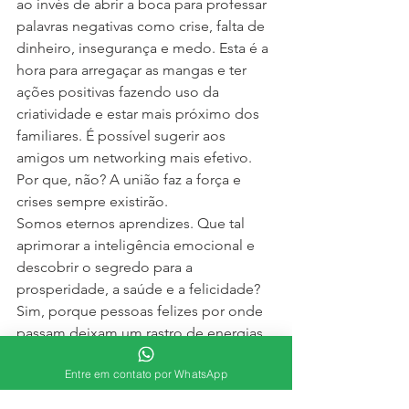
ao invés de abrir a boca para professar 
palavras negativas como crise, falta de 
dinheiro, insegurança e medo. Esta é a 
hora para arregaçar as mangas e ter 
ações positivas fazendo uso da 
criatividade e estar mais próximo dos 
familiares. É possível sugerir aos 
amigos um networking mais efetivo. 
Por que, não? A união faz a força e 
crises sempre existirão.
Somos eternos aprendizes. Que tal 
aprimorar a inteligência emocional e 
descobrir o segredo para a 
prosperidade, a saúde e a felicidade?
Sim, porque pessoas felizes por onde 
passam deixam um rastro de energias 
positivas e de encantamento. Cabe a 
Entre em contato por WhatsApp
cada um deixar-se contagiar pelas 
coisas boas e não pelo lado sombrio 