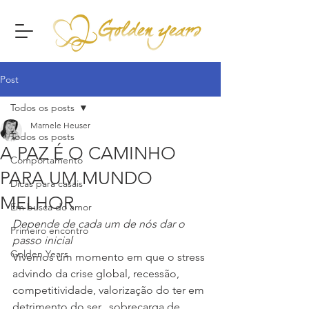
Post
Todos os posts
Marnele Heuser
Todos os posts
A PAZ É O CAMINHO
Comportamento
PARA UM MUNDO
Dicas para casais
MELHOR
Em busca do amor
Depende de cada um de nós dar o 
Primeiro encontro
passo inicial
Golden Years
Vivemos um momento em que o stress 
advindo da crise global, recessão, 
competitividade, valorização do ter em 
detrimento do ser,  sobrecarga de 